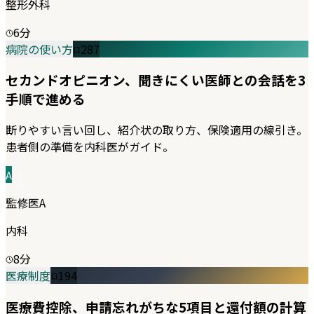
整形外科
6
分
病院の使い方
287
セカンドオピニオン、聞きにくい医師との会話を3
手順で進める
断りやすい言い回し、紹介状の取り方、保険適用の線引き。
患者側の準備を内科医がガイド。
A
監修医A
内科
8
分
医療制度
194
医療費控除、申請忘れがちな5項目と還付額の計算