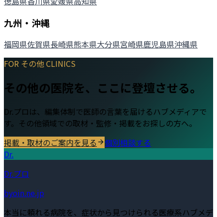
徳島県
香川県
愛媛県
高知県
九州・沖縄
福岡県
佐賀県
長崎県
熊本県
大分県
宮崎県
鹿児島県
沖縄県
FOR
その他
CLINICS
その他
の医院を、ここに登壇させる。
Dr.プロは、編集体制で医師の言葉を届けるハブメディアで
す。
その他
領域での取材・監修・掲載をお探しの方へ。
掲載・取材のご案内を見る
個別相談する
Dr.
Dr.プロ
byoin.ne.jp
本当に頼れる病院を、症状から見つけられる医療系ハブメデ