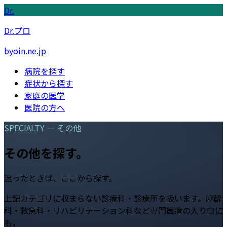
Dr.
Dr.プロ
byoin.ne.jp
病院を探す
症状から探す
家庭の医学
医院の方へ
SPECIALTY —
その他
その他
を探す。
迷ったときは、ここから探す。
上記カテゴリに収まらない診療科・診療所を扱います。麻酔
科・救急科・リハビリテーション科など専門医療の入り口に
も。