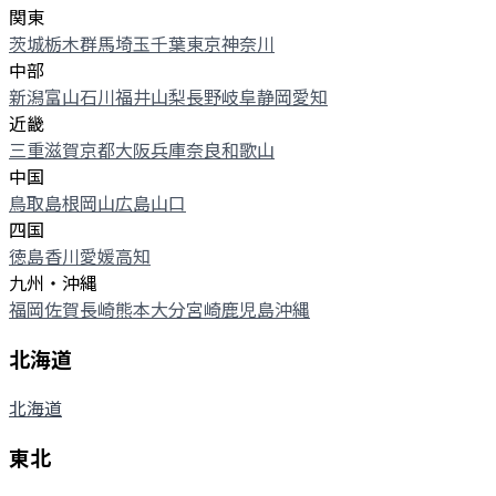
関東
茨城
栃木
群馬
埼玉
千葉
東京
神奈川
中部
新潟
富山
石川
福井
山梨
長野
岐阜
静岡
愛知
近畿
三重
滋賀
京都
大阪
兵庫
奈良
和歌山
中国
鳥取
島根
岡山
広島
山口
四国
徳島
香川
愛媛
高知
九州・沖縄
福岡
佐賀
長崎
熊本
大分
宮崎
鹿児島
沖縄
北海道
北海道
東北