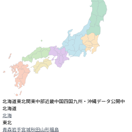
北海道
東北
関東
中部
近畿
中国
四国
九州・沖縄
データ公開中
北海道
北海
東北
青森
岩手
宮城
秋田
山形
福島