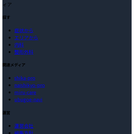
ィア
探す
症状から
エリアから
内科
整形外科
関連メディア
shika-pro
naishikyo-pro
miru-care
ubugoe-navi
運営
運営会社
編集方針