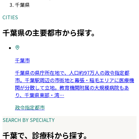
千葉県
CITIES
千葉県
の主要都市から探す。
千葉市
千葉県の県庁所在地で、人口約97万人の政令指定都
市。千葉駅周辺の市街地と幕張・稲毛エリアに医療機
関が分散して立地。教育機関附属の大規模病院もあ
り、千葉県東部・湾
…
政令指定都市
SEARCH BY SPECIALTY
千葉
で、診療科から探す。