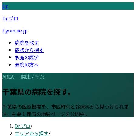
Dr.
Dr.プロ
byoin.ne.jp
病院を探す
症状から探す
家庭の医学
医院の方へ
AREA —
関東
/
千葉
千葉県
の病院を探す。
千葉県
の医療機関を、市区町村と診療科から見つけられま
す。
主要 1 都市の地域ページを公開中。
Dr.プロ
/
エリアから探す
/