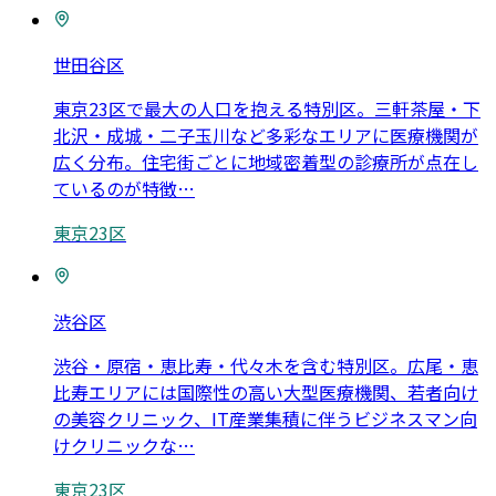
世田谷区
東京23区で最大の人口を抱える特別区。三軒茶屋・下
北沢・成城・二子玉川など多彩なエリアに医療機関が
広く分布。住宅街ごとに地域密着型の診療所が点在し
ているのが特徴
…
東京23区
渋谷区
渋谷・原宿・恵比寿・代々木を含む特別区。広尾・恵
比寿エリアには国際性の高い大型医療機関、若者向け
の美容クリニック、IT産業集積に伴うビジネスマン向
けクリニックな
…
東京23区