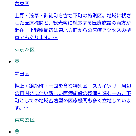
台東区
上野・浅草・御徒町を含む下町の特別区。地域に根ざ
した医療機関と、観光客に対応する医療施設の両方が
混在。上野駅周辺は東北方面からの医療アクセスの拠
点でもあります。
…
東京23区
墨田区
押上・錦糸町・両国を含む特別区。スカイツリー周辺
の再開発に伴い新しい医療施設の整備も進む一方、下
町としての地域密着型の医療機関も多く立地していま
す。
…
東京23区