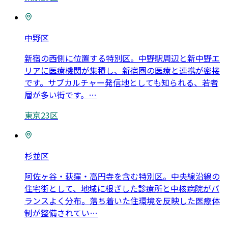
中野区
新宿の西側に位置する特別区。中野駅周辺と新中野エ
リアに医療機関が集積し、新宿圏の医療と連携が密接
です。サブカルチャー発信地としても知られる、若者
層が多い街です。
…
東京23区
杉並区
阿佐ヶ谷・荻窪・高円寺を含む特別区。中央線沿線の
住宅街として、地域に根ざした診療所と中核病院がバ
ランスよく分布。落ち着いた住環境を反映した医療体
制が整備されてい
…