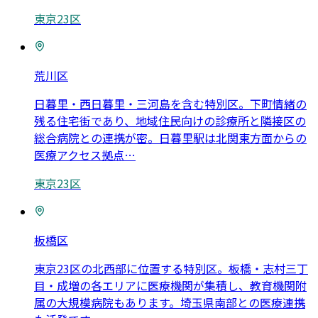
東京23区
荒川区
日暮里・西日暮里・三河島を含む特別区。下町情緒の
残る住宅街であり、地域住民向けの診療所と隣接区の
総合病院との連携が密。日暮里駅は北関東方面からの
医療アクセス拠点
…
東京23区
板橋区
東京23区の北西部に位置する特別区。板橋・志村三丁
目・成増の各エリアに医療機関が集積し、教育機関附
属の大規模病院もあります。埼玉県南部との医療連携