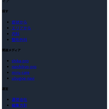
ィア
探す
症状から
エリアから
内科
整形外科
関連メディア
shika-pro
naishikyo-pro
miru-care
ubugoe-navi
運営
運営会社
編集方針