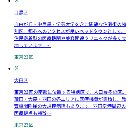
目黒区
自由が丘・中目黒・学芸大学を含む閑静な住宅街の特
別区。都心へのアクセスが良いベッドタウンとして、
住民密着型の医療機関や美容関連クリニックが多く立
地しています。
…
東京23区
大田区
東京23区の南部に位置する特別区で、人口最多の区。
蒲田・大森・羽田の各エリアに医療機関が集積し、教
育機関附属の大規模病院もあります。羽田空港周辺の
医療拠点も特徴
…
東京23区