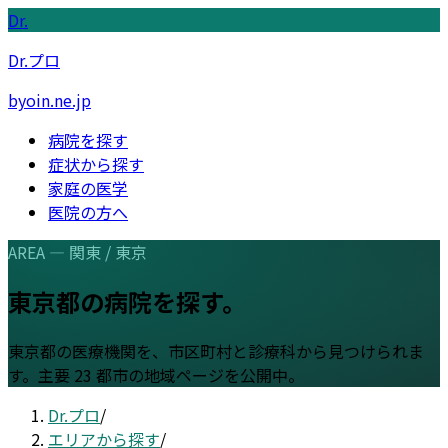
Dr.
Dr.プロ
byoin.ne.jp
病院を探す
症状から探す
家庭の医学
医院の方へ
AREA —
関東
/
東京
東京都
の病院を探す。
東京都
の医療機関を、市区町村と診療科から見つけられま
す。
主要 23 都市の地域ページを公開中。
Dr.プロ
/
エリアから探す
/