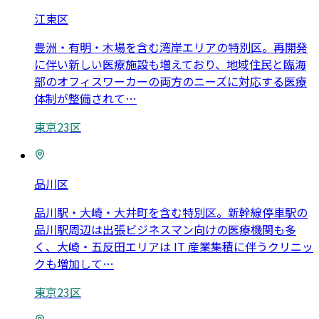
江東区
豊洲・有明・木場を含む湾岸エリアの特別区。再開発
に伴い新しい医療施設も増えており、地域住民と臨海
部のオフィスワーカーの両方のニーズに対応する医療
体制が整備されて
…
東京23区
品川区
品川駅・大崎・大井町を含む特別区。新幹線停車駅の
品川駅周辺は出張ビジネスマン向けの医療機関も多
く、大崎・五反田エリアは IT 産業集積に伴うクリニッ
クも増加して
…
東京23区