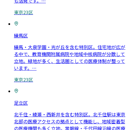
も活発です。
…
東京23区
練馬区
練馬・大泉学園・光が丘を含む特別区。住宅地が広が
る中で、教育機関附属病院や地域中核病院が分散して
立地。緑地が多く、生活圏としての医療体制が整って
います。
…
東京23区
足立区
北千住・綾瀬・西新井を含む特別区。北千住駅は東京
北部の医療アクセスの拠点として機能し、地域密着型
の医療機関も多く立地。常磐線・千代田線沿線の医療