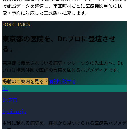
で施設データを整備し、市区町村ごとに医療機関単位の検
索・予約に対応した正式版へ拡充します。
FOR CLINICS
東京都
の医院を、Dr.プロに登壇させ
る。
東京都
で開業されている病院・クリニックの先生方へ。Dr.
プロは編集体制で医師の言葉を届けるハブメディアです。
掲載のご案内を見る
個別相談する
Dr.
Dr.プロ
byoin.ne.jp
本当に頼れる病院を、症状から見つけられる医療系ハブメデ