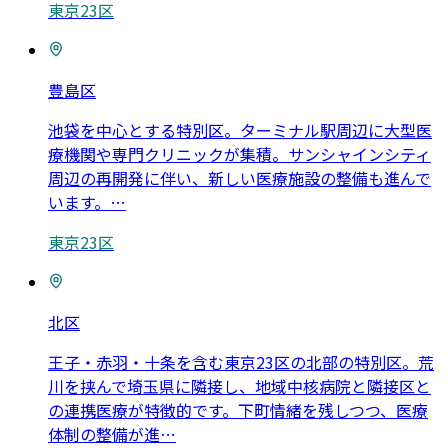
東京23区
豊島区
池袋を中心とする特別区。ターミナル駅周辺に大型医
療機関や専門クリニックが集積。サンシャインシティ
周辺の再開発に伴い、新しい医療施設の整備も進んで
います。
…
東京23区
北区
王子・赤羽・十条を含む東京23区の北部の特別区。荒
川を挟んで埼玉県に隣接し、地域中核病院と隣接区と
の連携医療が特徴的です。下町情緒を残しつつ、医療
体制の整備が進
…