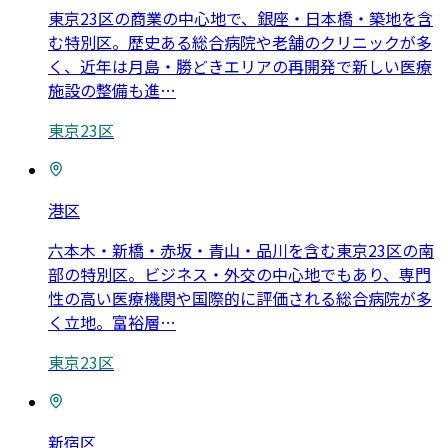
東京23区の商業の中心地で、銀座・日本橋・築地を含
む特別区。歴史ある総合病院や老舗のクリニックが多
く、近年は月島・勝どきエリアの再開発で新しい医療
施設の整備も進
…
東京23区
港区
六本木・新橋・赤坂・青山・品川を含む東京23区の南
部の特別区。ビジネス・外交の中心地でもあり、専門
性の高い医療機関や国際的に評価される総合病院が多
く立地。富裕層
…
東京23区
新宿区