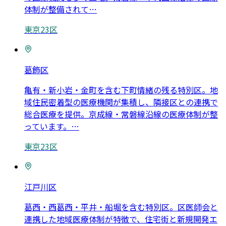
体制が整備されて
…
東京23区
葛飾区
亀有・新小岩・金町を含む下町情緒の残る特別区。地
域住民密着型の医療機関が集積し、隣接区との連携で
総合医療を提供。京成線・常磐線沿線の医療体制が整
っています。
…
東京23区
江戸川区
葛西・西葛西・平井・船堀を含む特別区。区医師会と
連携した地域医療体制が特徴で、住宅街と新規開発エ