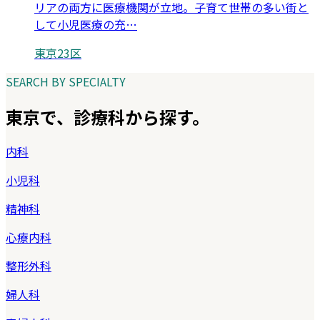
リアの両方に医療機関が立地。子育て世帯の多い街と
して小児医療の充
…
東京23区
SEARCH BY SPECIALTY
東京
で、診療科から探す。
内科
小児科
精神科
心療内科
整形外科
婦人科