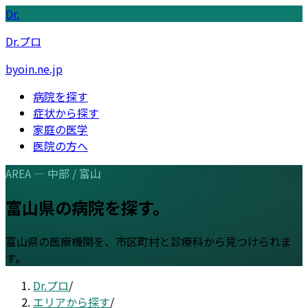
Dr.
Dr.プロ
byoin.ne.jp
病院を探す
症状から探す
家庭の医学
医院の方へ
AREA —
中部
/
富山
富山県
の病院を探す。
富山県
の医療機関を、市区町村と診療科から見つけられま
す。
Dr.プロ
/
エリアから探す
/