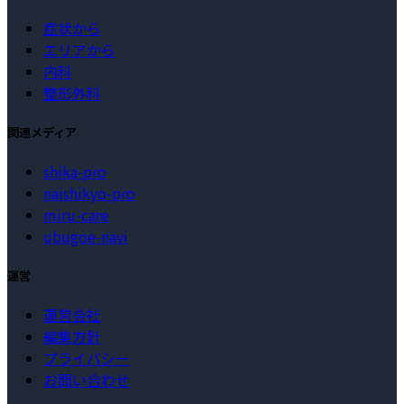
症状から
エリアから
内科
整形外科
関連メディア
shika-pro
naishikyo-pro
miru-care
ubugoe-navi
運営
運営会社
編集方針
プライバシー
お問い合わせ