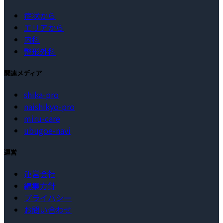
症状から
エリアから
内科
整形外科
関連メディア
shika-pro
naishikyo-pro
miru-care
ubugoe-navi
運営
運営会社
編集方針
プライバシー
お問い合わせ