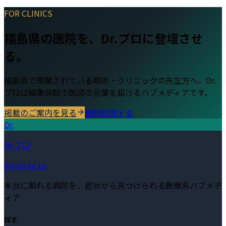
FOR CLINICS
福島県
の医院を、Dr.プロに登壇させ
る。
福島県
で開業されている病院・クリニックの先生方へ。Dr.
プロは編集体制で医師の言葉を届けるハブメディアです。
掲載のご案内を見る
個別相談する
Dr.
Dr.プロ
byoin.ne.jp
本当に頼れる病院を、症状から見つけられる医療系ハブメデ
ィア
探す