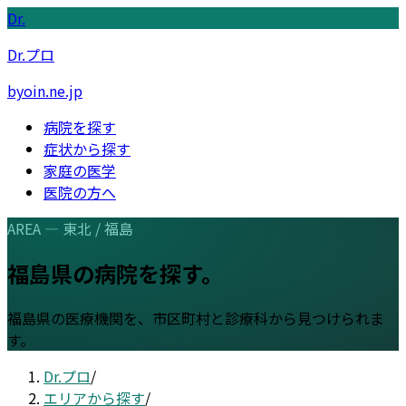
Dr.
Dr.プロ
byoin.ne.jp
病院を探す
症状から探す
家庭の医学
医院の方へ
AREA —
東北
/
福島
福島県
の病院を探す。
福島県
の医療機関を、市区町村と診療科から見つけられま
す。
Dr.プロ
/
エリアから探す
/