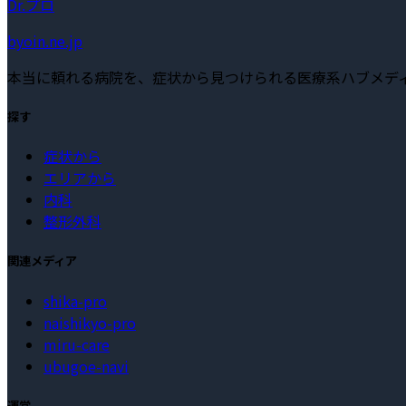
Dr.プロ
byoin.ne.jp
本当に頼れる病院を、症状から見つけられる医療系ハブメデ
探す
症状から
エリアから
内科
整形外科
関連メディア
shika-pro
naishikyo-pro
miru-care
ubugoe-navi
運営