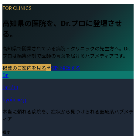
FOR CLINICS
高知県
の医院を、Dr.プロに登壇させ
る。
高知県
で開業されている病院・クリニックの先生方へ。Dr.
プロは編集体制で医師の言葉を届けるハブメディアです。
掲載のご案内を見る
個別相談する
Dr.
Dr.プロ
byoin.ne.jp
本当に頼れる病院を、症状から見つけられる医療系ハブメデ
ィア
探す