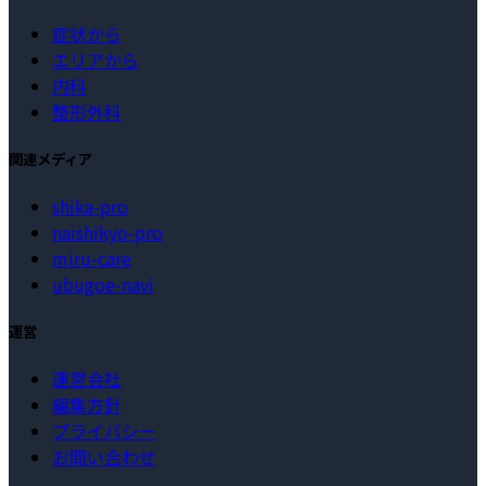
症状から
エリアから
内科
整形外科
関連メディア
shika-pro
naishikyo-pro
miru-care
ubugoe-navi
運営
運営会社
編集方針
プライバシー
お問い合わせ