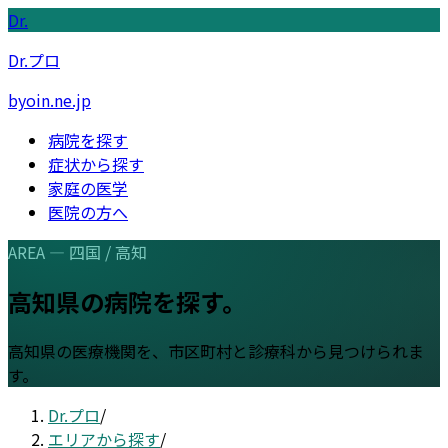
Dr.
Dr.プロ
byoin.ne.jp
病院を探す
症状から探す
家庭の医学
医院の方へ
AREA —
四国
/
高知
高知県
の病院を探す。
高知県
の医療機関を、市区町村と診療科から見つけられま
す。
Dr.プロ
/
エリアから探す
/