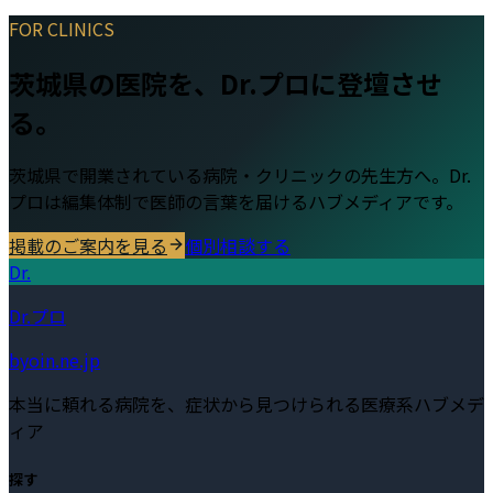
FOR CLINICS
茨城県
の医院を、Dr.プロに登壇させ
る。
茨城県
で開業されている病院・クリニックの先生方へ。Dr.
プロは編集体制で医師の言葉を届けるハブメディアです。
掲載のご案内を見る
個別相談する
Dr.
Dr.プロ
byoin.ne.jp
本当に頼れる病院を、症状から見つけられる医療系ハブメデ
ィア
探す