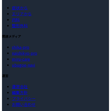
症状から
エリアから
内科
整形外科
関連メディア
shika-pro
naishikyo-pro
miru-care
ubugoe-navi
運営
運営会社
編集方針
プライバシー
お問い合わせ