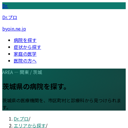
Dr.
Dr.プロ
byoin.ne.jp
病院を探す
症状から探す
家庭の医学
医院の方へ
AREA —
関東
/
茨城
茨城県
の病院を探す。
茨城県
の医療機関を、市区町村と診療科から見つけられま
す。
Dr.プロ
/
エリアから探す
/