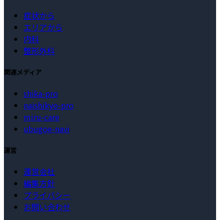
症状から
エリアから
内科
整形外科
関連メディア
shika-pro
naishikyo-pro
miru-care
ubugoe-navi
運営
運営会社
編集方針
プライバシー
お問い合わせ