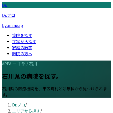
Dr.
Dr.プロ
byoin.ne.jp
病院を探す
症状から探す
家庭の医学
医院の方へ
AREA —
中部
/
石川
石川県
の病院を探す。
石川県
の医療機関を、市区町村と診療科から見つけられま
す。
Dr.プロ
/
エリアから探す
/