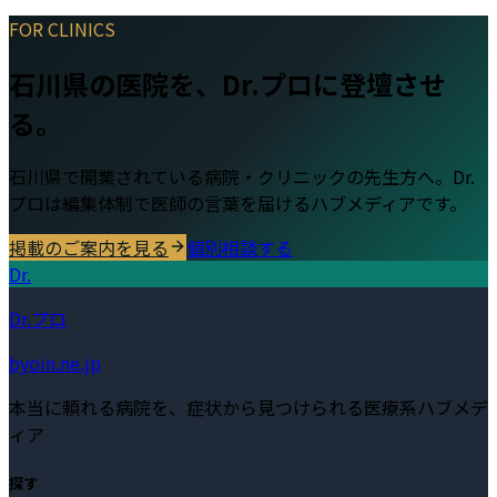
FOR CLINICS
石川県
の医院を、Dr.プロに登壇させ
る。
石川県
で開業されている病院・クリニックの先生方へ。Dr.
プロは編集体制で医師の言葉を届けるハブメディアです。
掲載のご案内を見る
個別相談する
Dr.
Dr.プロ
byoin.ne.jp
本当に頼れる病院を、症状から見つけられる医療系ハブメデ
ィア
探す