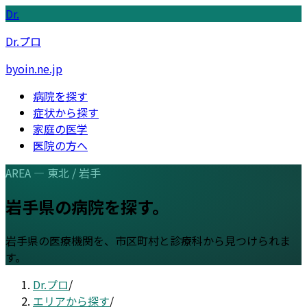
Dr.
Dr.プロ
byoin.ne.jp
病院を探す
症状から探す
家庭の医学
医院の方へ
AREA —
東北
/
岩手
岩手県
の病院を探す。
岩手県
の医療機関を、市区町村と診療科から見つけられま
す。
Dr.プロ
/
エリアから探す
/