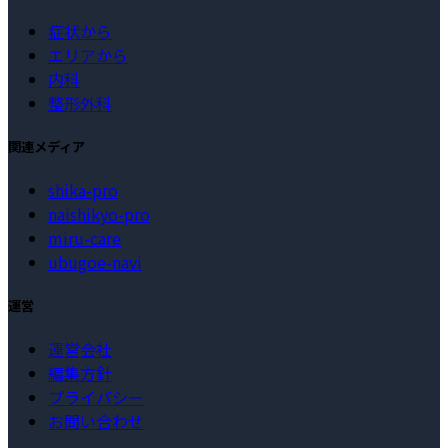
症状から
エリアから
内科
整形外科
関連メディア
shika-pro
naishikyo-pro
miru-care
ubugoe-navi
運営
運営会社
編集方針
プライバシー
お問い合わせ