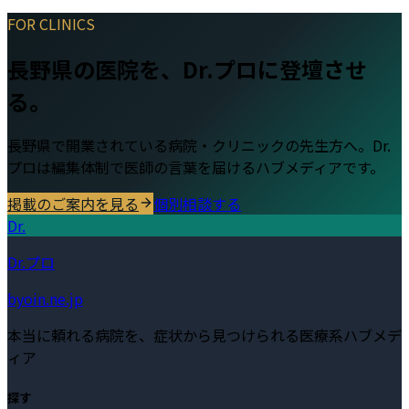
FOR CLINICS
長野県
の医院を、Dr.プロに登壇させ
る。
長野県
で開業されている病院・クリニックの先生方へ。Dr.
プロは編集体制で医師の言葉を届けるハブメディアです。
掲載のご案内を見る
個別相談する
Dr.
Dr.プロ
byoin.ne.jp
本当に頼れる病院を、症状から見つけられる医療系ハブメデ
ィア
探す