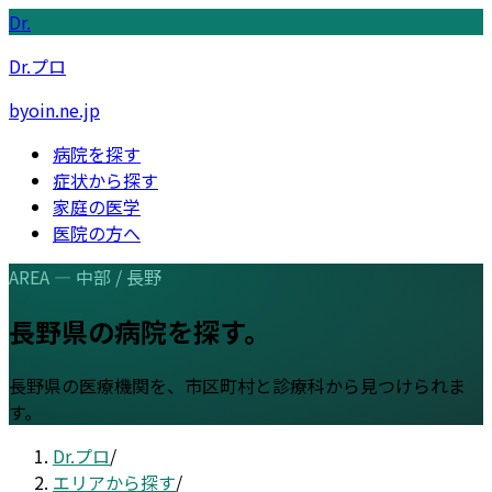
Dr.
Dr.プロ
byoin.ne.jp
病院を探す
症状から探す
家庭の医学
医院の方へ
AREA —
中部
/
長野
長野県
の病院を探す。
長野県
の医療機関を、市区町村と診療科から見つけられま
す。
Dr.プロ
/
エリアから探す
/