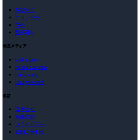
症状から
エリアから
内科
整形外科
関連メディア
shika-pro
naishikyo-pro
miru-care
ubugoe-navi
運営
運営会社
編集方針
プライバシー
お問い合わせ