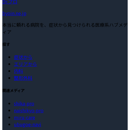
Dr.プロ
byoin.ne.jp
本当に頼れる病院を、症状から見つけられる医療系ハブメデ
ィア
探す
症状から
エリアから
内科
整形外科
関連メディア
shika-pro
naishikyo-pro
miru-care
ubugoe-navi