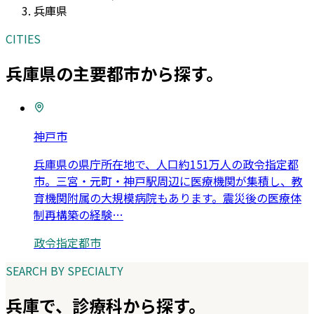
兵庫県
CITIES
兵庫県
の主要都市から探す。
神戸市
兵庫県の県庁所在地で、人口約151万人の政令指定都
市。三宮・元町・神戸駅周辺に医療機関が集積し、教
育機関附属の大規模病院もあります。震災後の医療体
制再構築の経験
…
政令指定都市
SEARCH BY SPECIALTY
兵庫
で、診療科から探す。