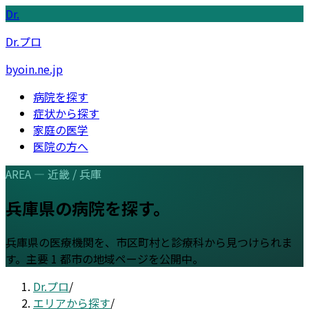
Dr.
Dr.プロ
byoin.ne.jp
病院を探す
症状から探す
家庭の医学
医院の方へ
AREA —
近畿
/
兵庫
兵庫県
の病院を探す。
兵庫県
の医療機関を、市区町村と診療科から見つけられま
す。
主要 1 都市の地域ページを公開中。
Dr.プロ
/
エリアから探す
/