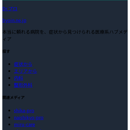
Dr.プロ
byoin.ne.jp
本当に頼れる病院を、症状から見つけられる医療系ハブメデ
ィア
探す
症状から
エリアから
内科
整形外科
関連メディア
shika-pro
naishikyo-pro
miru-care