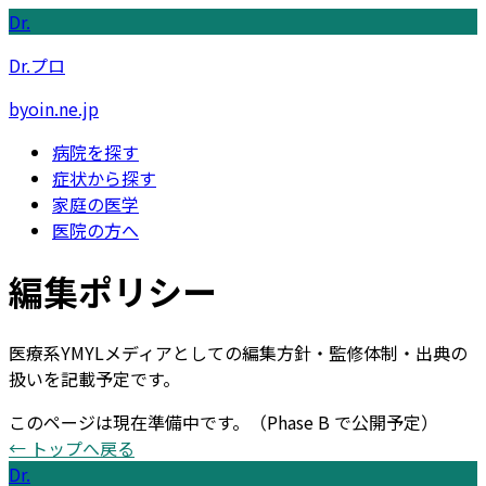
Dr.
Dr.プロ
byoin.ne.jp
病院を探す
症状から探す
家庭の医学
医院の方へ
編集ポリシー
医療系YMYLメディアとしての編集方針・監修体制・出典の
扱いを記載予定です。
このページは現在準備中です。
（Phase B で公開予定）
← トップへ戻る
Dr.