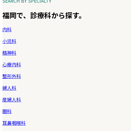
SEARCH BY SPECIALTY
福岡
で、診療科から探す。
内科
小児科
精神科
心療内科
整形外科
婦人科
産婦人科
眼科
耳鼻咽喉科