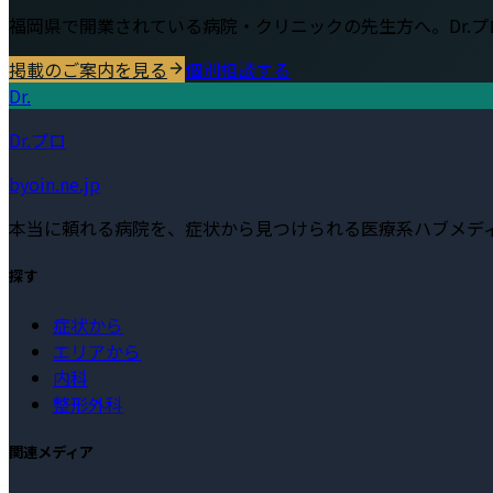
福岡県
で開業されている病院・クリニックの先生方へ。Dr.
掲載のご案内を見る
個別相談する
Dr.
Dr.プロ
byoin.ne.jp
本当に頼れる病院を、症状から見つけられる医療系ハブメデ
探す
症状から
エリアから
内科
整形外科
関連メディア