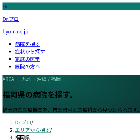
Dr.
Dr.プロ
byoin.ne.jp
病院を探す
症状から探す
家庭の医学
医院の方へ
AREA —
九州・沖縄
/
福岡
福岡県
の病院を探す。
福岡県
の医療機関を、市区町村と診療科から見つけられます
Dr.プロ
/
エリアから探す
/
福岡県