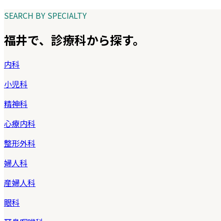
SEARCH BY SPECIALTY
福井
で、診療科から探す。
内科
小児科
精神科
心療内科
整形外科
婦人科
産婦人科
眼科