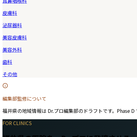
耳鼻咽喉科
皮膚科
泌尿器科
美容皮膚科
美容外科
歯科
その他
編集部監修について
福井県
の地域情報は Dr.プロ編集部のドラフトです。Pha
FOR CLINICS