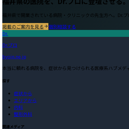
福井県
の医院を、Dr.プロに登壇させる
福井県
で開業されている病院・クリニックの先生方へ。Dr.
掲載のご案内を見る
個別相談する
Dr.
Dr.プロ
byoin.ne.jp
本当に頼れる病院を、症状から見つけられる医療系ハブメデ
探す
症状から
エリアから
内科
整形外科
関連メディア