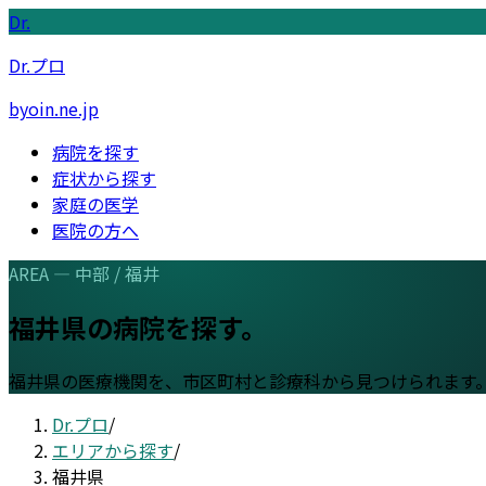
Dr.
Dr.プロ
byoin.ne.jp
病院を探す
症状から探す
家庭の医学
医院の方へ
AREA —
中部
/
福井
福井県
の病院を探す。
福井県
の医療機関を、市区町村と診療科から見つけられます
Dr.プロ
/
エリアから探す
/
福井県