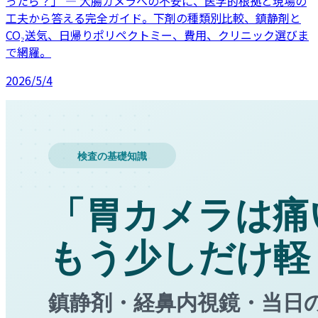
ったら？」 — 大腸カメラへの不安に、医学的根拠と現場の
工夫から答える完全ガイド。下剤の種類別比較、鎮静剤と
CO₂送気、日帰りポリペクトミー、費用、クリニック選びま
で網羅。
2026/5/4