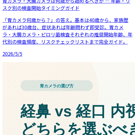
胃カメラ・大腸カメラは何歳から始めるべきか — 年齢・リ
スク別の検査開始タイミングガイド
「胃カメラ何歳から？」の答え。基本は40歳から、家族歴
があれば30歳台、症状あれば年齢問わず即受診。胃カメ
ラ・大腸カメラ・ピロリ菌検査それぞれの推奨開始年齢、年
代別の検査頻度、リスクチェックリストまで完全ガイド。
2026/5/5