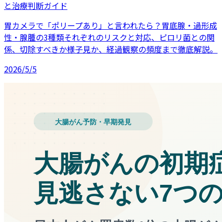
と治療判断ガイド
胃カメラで「ポリープあり」と言われたら？胃底腺・過形成
性・腺腫の3種類それぞれのリスクと対応、ピロリ菌との関
係、切除すべきか様子見か、経過観察の頻度まで徹底解説。
2026/5/5