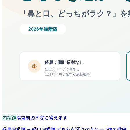
内視鏡
検査前の不安に答えます
経鼻内視鏡 vs 経口内視鏡 どちらを選ぶべきか — 5軸で徹底