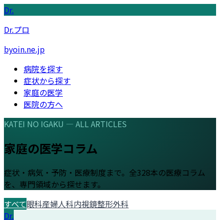
Dr.
Dr.プロ
byoin.ne.jp
病院を探す
症状から探す
家庭の医学
医院の方へ
KATEI NO IGAKU — ALL ARTICLES
家庭の医学コラム
症状・病気・予防・医療制度まで。全
328
本の医療コラム
を、専門領域から探せます。
すべて
眼科
産婦人科
内視鏡
整形外科
Dr.