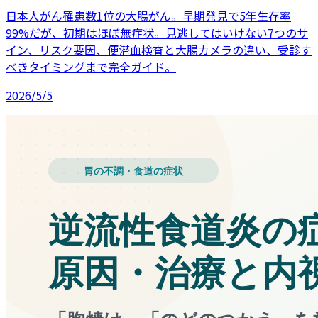
日本人がん罹患数1位の大腸がん。早期発見で5年生存率
99%だが、初期はほぼ無症状。見逃してはいけない7つのサ
イン、リスク要因、便潜血検査と大腸カメラの違い、受診す
べきタイミングまで完全ガイド。
2026/5/5