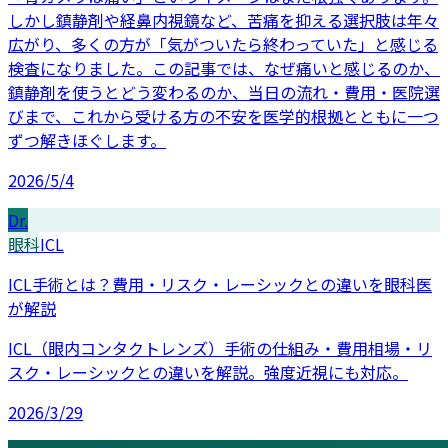
しかし鎮静剤や経鼻内視鏡など、苦痛を抑える選択肢は年々
広がり、多くの方が「気がついたら終わっていた」と感じる
検査になりました。この記事では、なぜ痛いと感じるのか、
鎮静剤を使うとどう変わるのか、当日の流れ・費用・医院選
びまで、これから受ける方の不安を医学的根拠とともに一つ
ずつ解きほぐします。
2026/5/4
Dr.
眼科
ICL
ICL手術とは？費用・リスク・レーシックとの違いを眼科医
が解説
ICL（眼内コンタクトレンズ）手術の仕組み・費用相場・リ
スク・レーシックとの違いを解説。強度近視にも対応。
2026/3/29