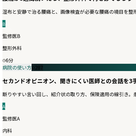
湿布と安静で治る腰痛と、画像検査が必要な腰痛の境目を整
B
監修医B
整形外科
6
分
病院の使い方
287
セカンドオピニオン、聞きにくい医師との会話を3
断りやすい言い回し、紹介状の取り方、保険適用の線引き。
A
監修医A
内科