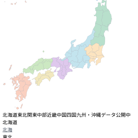
北海道
東北
関東
中部
近畿
中国
四国
九州・沖縄
データ公開中
北海道
北海
東北