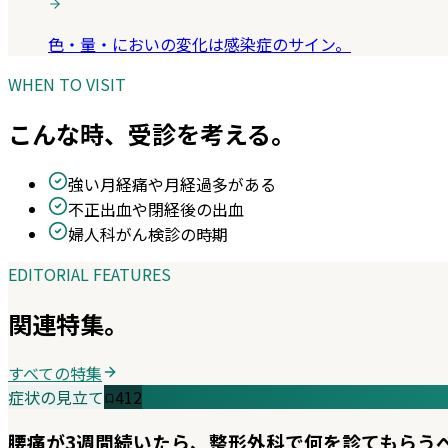
色・量・においの変化は感染症のサイン。
WHEN TO VISIT
こんな時、受診を考える。
強い月経痛や月経過多がある
不正出血や閉経後の出血
婦人科がん検診の時期
EDITORIAL FEATURES
関連特集。
すべての特集
症状の見立て
412
腰痛が3週間続いたら、整形外科で何を診てもらう