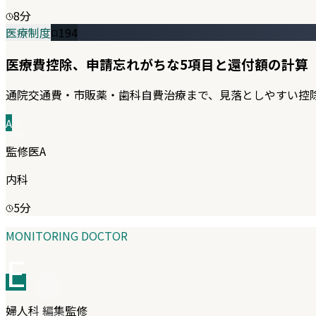
8
分
医療制度
194
医療費控除、申請忘れがちな5項目と還付額の計算
通院交通費・市販薬・歯科自費治療まで、見落としやすい控
A
監修医A
内科
5
分
MONITORING DOCTOR
E
婦人科
編集監修