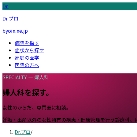
Dr.
Dr.プロ
byoin.ne.jp
病院を探す
症状から探す
家庭の医学
医院の方へ
SPECIALTY —
婦人科
婦人科
を探す。
女性のからだ、専門医に相談。
妊娠・出産以外の女性特有の疾患・健康管理を行う診療科。
Dr.プロ
/