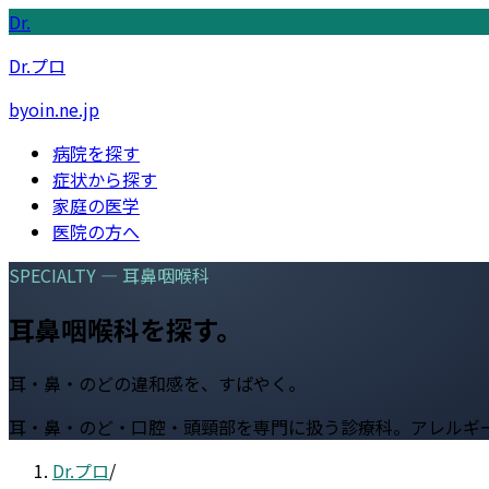
Dr.
Dr.プロ
byoin.ne.jp
病院を探す
症状から探す
家庭の医学
医院の方へ
SPECIALTY —
耳鼻咽喉科
耳鼻咽喉科
を探す。
耳・鼻・のどの違和感を、すばやく。
耳・鼻・のど・口腔・頭頸部を専門に扱う診療科。アレルギ
Dr.プロ
/