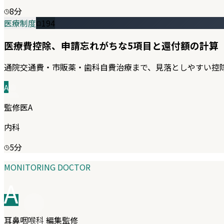
8
分
医療制度
194
医療費控除、申請忘れがちな5項目と還付額の計算
通院交通費・市販薬・歯科自費治療まで、見落としやすい控
A
監修医A
内科
5
分
MONITORING DOCTOR
A
耳鼻咽喉科
編集監修