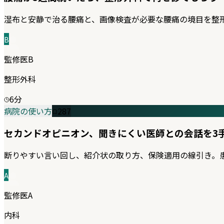
湿布と安静で治る腰痛と、画像検査が必要な腰痛の境目を整
B
監修医B
整形外科
6
分
病院の使い方
287
セカンドオピニオン、聞きにくい医師との会話を3
断りやすい言い回し、紹介状の取り方、保険適用の線引き。
A
監修医A
内科