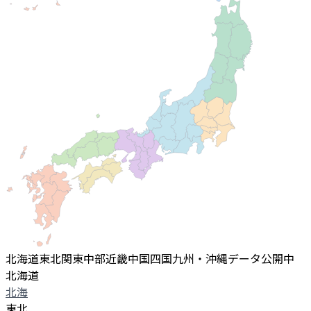
北海道
東北
関東
中部
近畿
中国
四国
九州・沖縄
データ公開中
北海道
北海
東北