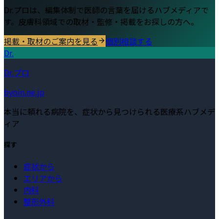
Dr.プロは、編集体制で医師の言葉を届けるハブメディアで
す。
皮膚科
領域での取材・監修・掲載をお探しの方へ。
掲載・取材のご案内を見る
個別相談する
Dr.
Dr.プロ
byoin.ne.jp
本当に頼れる病院を、症状から見つけられる医療系ハブメデ
ィア
探す
症状から
エリアから
内科
整形外科