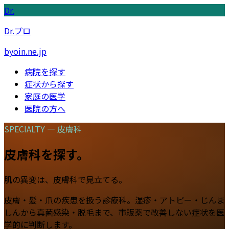
Dr.
Dr.プロ
byoin.ne.jp
病院を探す
症状から探す
家庭の医学
医院の方へ
SPECIALTY —
皮膚科
皮膚科
を探す。
肌の異変は、皮膚科で見立てる。
皮膚・髪・爪の疾患を扱う診療科。湿疹・アトピー・じんま
しんから真菌感染・脱毛まで、市販薬で改善しない症状を医
学的に判断します。