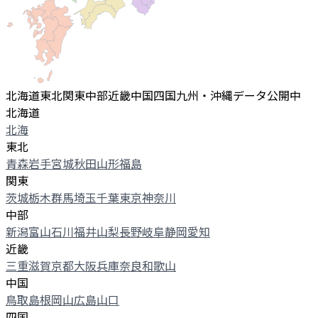
北海道
東北
関東
中部
近畿
中国
四国
九州・沖縄
データ公開中
北海道
北海
東北
青森
岩手
宮城
秋田
山形
福島
関東
茨城
栃木
群馬
埼玉
千葉
東京
神奈川
中部
新潟
富山
石川
福井
山梨
長野
岐阜
静岡
愛知
近畿
三重
滋賀
京都
大阪
兵庫
奈良
和歌山
中国
鳥取
島根
岡山
広島
山口
四国