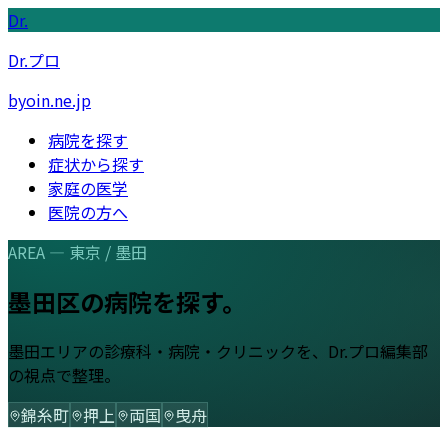
Dr.
Dr.プロ
byoin.ne.jp
病院を探す
症状から探す
家庭の医学
医院の方へ
AREA —
東京
/
墨田
墨田区
の病院を探す。
墨田
エリアの診療科・病院・クリニックを、Dr.プロ編集部
の視点で整理。
錦糸町
押上
両国
曳舟