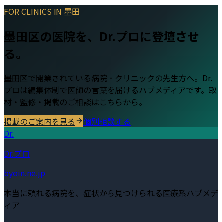
FOR CLINICS IN
墨田
墨田区
の医院を、Dr.プロに登壇させ
る。
墨田区
で開業されている病院・クリニックの先生方へ。Dr.
プロは編集体制で医師の言葉を届けるハブメディアです。取
材・監修・掲載のご相談はこちらから。
掲載のご案内を見る
個別相談する
Dr.
Dr.プロ
byoin.ne.jp
本当に頼れる病院を、症状から見つけられる医療系ハブメデ
ィア