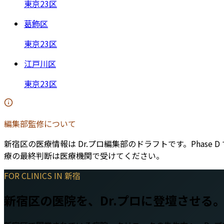
東京23区
葛飾区
東京23区
江戸川区
東京23区
編集部監修について
新宿区
の医療情報は Dr.プロ編集部のドラフトです。Pha
療の最終判断は医療機関で受けてください。
FOR CLINICS IN
新宿
新宿区
の医院を、Dr.プロに登壇させる