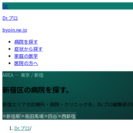
Dr.
Dr.プロ
byoin.ne.jp
病院を探す
症状から探す
家庭の医学
医院の方へ
AREA —
東京
/
新宿
新宿区
の病院を探す。
新宿
エリアの診療科・病院・クリニックを、Dr.プロ編集部
新宿駅
高田馬場
四谷
西新宿
Dr.プロ
/