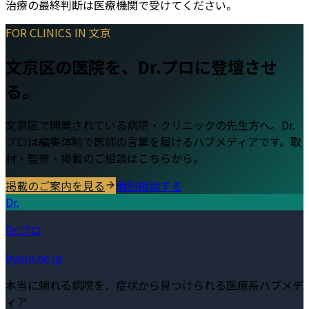
治療の最終判断は医療機関で受けてください。
FOR CLINICS IN
文京
文京区
の医院を、Dr.プロに登壇させ
る。
文京区
で開業されている病院・クリニックの先生方へ。Dr.
プロは編集体制で医師の言葉を届けるハブメディアです。取
材・監修・掲載のご相談はこちらから。
掲載のご案内を見る
個別相談する
Dr.
Dr.プロ
byoin.ne.jp
本当に頼れる病院を、症状から見つけられる医療系ハブメデ
ィア