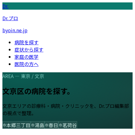
Dr.
Dr.プロ
byoin.ne.jp
病院を探す
症状から探す
家庭の医学
医院の方へ
AREA —
東京
/
文京
文京区
の病院を探す。
文京
エリアの診療科・病院・クリニックを、Dr.プロ編集部
の視点で整理。
本郷三丁目
湯島
春日
茗荷谷