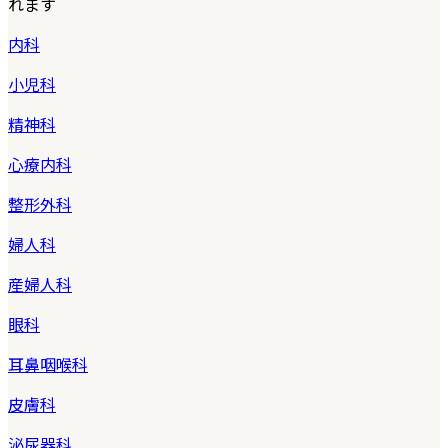
れます
内科
小児科
精神科
心療内科
整形外科
婦人科
産婦人科
眼科
耳鼻咽喉科
皮膚科
泌尿器科