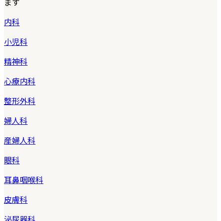
ます
内科
小児科
精神科
心療内科
整形外科
婦人科
産婦人科
眼科
耳鼻咽喉科
皮膚科
泌尿器科