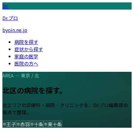
Dr.
Dr.プロ
byoin.ne.jp
病院を探す
症状から探す
家庭の医学
医院の方へ
AREA —
東京
/
北
北区
の病院を探す。
北
エリアの診療科・病院・クリニックを、Dr.プロ編集部の
視点で整理。
王子
赤羽
十条
東十条