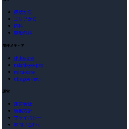
症状から
エリアから
内科
整形外科
関連メディア
shika-pro
naishikyo-pro
miru-care
ubugoe-navi
運営
運営会社
編集方針
プライバシー
お問い合わせ