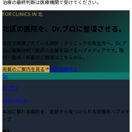
治療の最終判断は医療機関で受けてください。
FOR CLINICS IN
北
北区
の医院を、Dr.プロに登壇させる。
北区
で開業されている病院・クリニックの先生方へ。Dr.プ
ロは編集体制で医師の言葉を届けるハブメディアです。取
材・監修・掲載のご相談はこちらから。
掲載のご案内を見る
個別相談する
Dr.
Dr.プロ
byoin.ne.jp
本当に頼れる病院を、症状から見つけられる医療系ハブメデ
ィア
探す