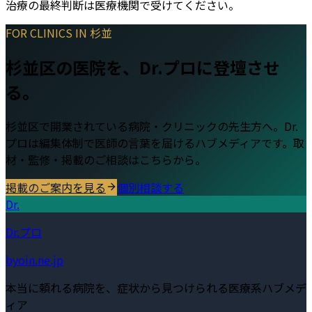
治療の最終判断は医療機関で受けてください。
FOR CLINICS IN
杉並
杉並区
の医院を、Dr.プロに登壇させ
る。
杉並区
で開業されている病院・クリニックの先生方へ。Dr.
プロは編集体制で医師の言葉を届けるハブメディアです。取
材・監修・掲載のご相談はこちらから。
掲載のご案内を見る
個別相談する
Dr.
Dr.プロ
byoin.ne.jp
本当に頼れる病院を、症状から見つけられる医療系ハブメデ
ィア