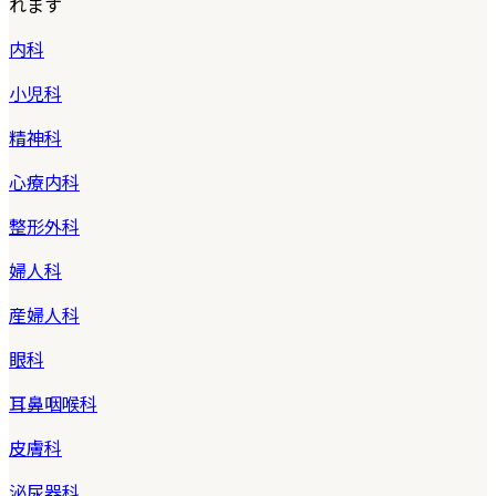
れます
内科
小児科
精神科
心療内科
整形外科
婦人科
産婦人科
眼科
耳鼻咽喉科
皮膚科
泌尿器科