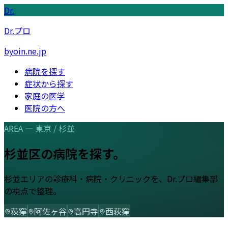
Dr.
Dr.プロ
byoin.ne.jp
病院を探す
症状から探す
家庭の医学
医院の方へ
AREA —
東京
/
杉並
杉並区
の病院を探す。
杉並
エリアの診療科・病院・クリニックを、Dr.プロ編集部
の視点で整理。
荻窪
阿佐ヶ谷
高円寺
西荻窪