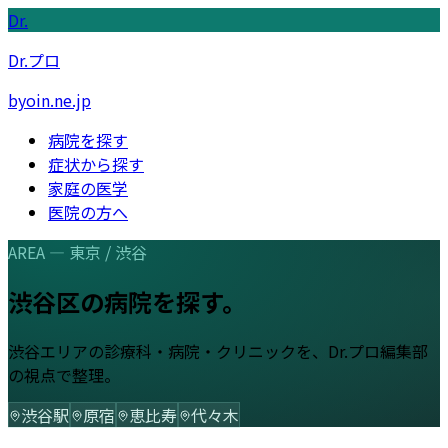
Dr.
Dr.プロ
byoin.ne.jp
病院を探す
症状から探す
家庭の医学
医院の方へ
AREA —
東京
/
渋谷
渋谷区
の病院を探す。
渋谷
エリアの診療科・病院・クリニックを、Dr.プロ編集部
の視点で整理。
渋谷駅
原宿
恵比寿
代々木