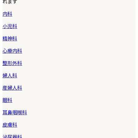
れます
内科
小児科
精神科
心療内科
整形外科
婦人科
産婦人科
眼科
耳鼻咽喉科
皮膚科
泌尿器科