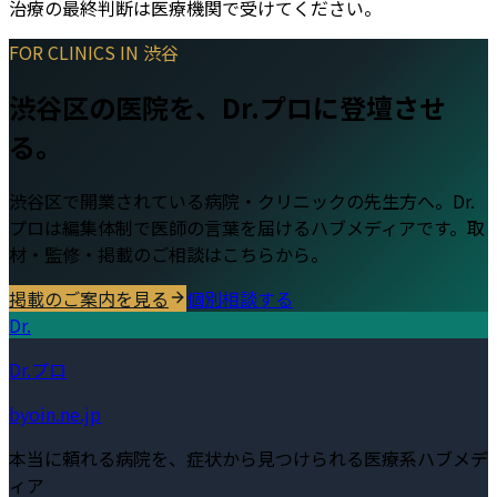
治療の最終判断は医療機関で受けてください。
FOR CLINICS IN
渋谷
渋谷区
の医院を、Dr.プロに登壇させ
る。
渋谷区
で開業されている病院・クリニックの先生方へ。Dr.
プロは編集体制で医師の言葉を届けるハブメディアです。取
材・監修・掲載のご相談はこちらから。
掲載のご案内を見る
個別相談する
Dr.
Dr.プロ
byoin.ne.jp
本当に頼れる病院を、症状から見つけられる医療系ハブメデ
ィア