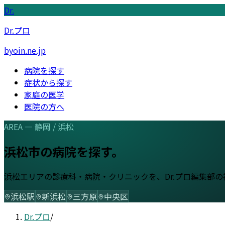
Dr.
Dr.プロ
byoin.ne.jp
病院を探す
症状から探す
家庭の医学
医院の方へ
AREA —
静岡
/
浜松
浜松市
の病院を探す。
浜松
エリアの診療科・病院・クリニックを、Dr.プロ編集部
浜松駅
新浜松
三方原
中央区
Dr.プロ
/