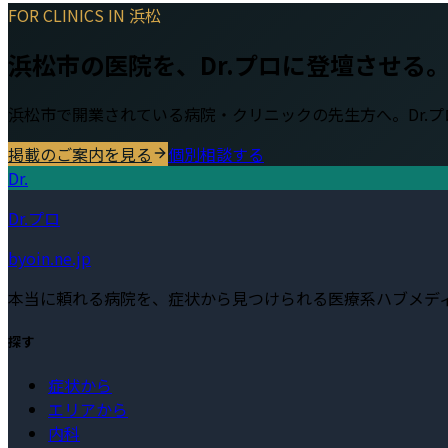
FOR CLINICS IN
浜松
浜松市
の医院を、Dr.プロに登壇させる
浜松市
で開業されている病院・クリニックの先生方へ。Dr.
掲載のご案内を見る
個別相談する
Dr.
Dr.プロ
byoin.ne.jp
本当に頼れる病院を、症状から見つけられる医療系ハブメデ
探す
症状から
エリアから
内科