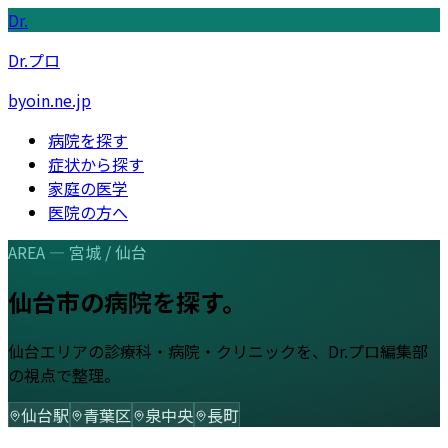
Dr.
Dr.プロ
byoin.ne.jp
病院を探す
症状から探す
家庭の医学
医院の方へ
AREA —
宮城
/
仙台
仙台市
の病院を探す。
仙台
エリアの診療科・病院・クリニックを、Dr.プロ編集部
の視点で整理。
仙台駅
青葉区
泉中央
長町