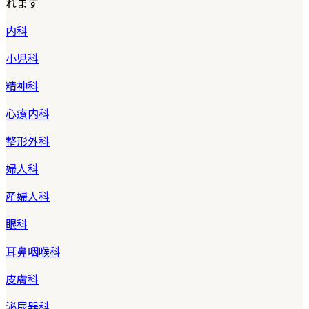
れます
内科
小児科
精神科
心療内科
整形外科
婦人科
産婦人科
眼科
耳鼻咽喉科
皮膚科
泌尿器科