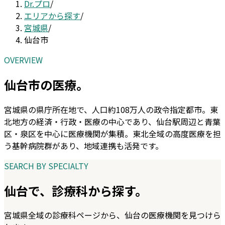
Dr.プロ
/
エリアから探す
/
宮城県
/
仙台市
OVERVIEW
仙台市
の医療。
宮城県の県庁所在地で、人口約108万人の政令指定都市。東
北地方の経済・行政・医療の中心であり、仙台駅周辺と青葉
区・泉区を中心に医療機関が集積。東北全域の高度医療を担
う基幹病院群があり、地域連携も活発です。
SEARCH BY SPECIALTY
仙台
で、診療科から探す。
宮城県
全域の診療科ページから、
仙台
の医療機関を見つけら