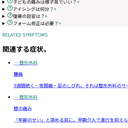
子どもの痛みは様子見でいい？
+
アイシングは何分？
+
復帰の目安は？
+
フォーム修正は必要？
+
RELATED SYMPTOMS
関連する症状。
—
整形外科
腰痛
3週間続く・夜間痛・足のしびれ。それは整形外科のサ
—
整形外科
膝の痛み
「年齢のせい」と諦める前に。早期介入で進行を抑えら