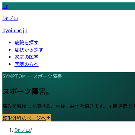
Dr.
Dr.プロ
byoin.ne.jp
病院を探す
症状から探す
家庭の医学
医院の方へ
SYMPTOM —
スポーツ障害
スポーツ障害
。
痛みを我慢して続ける、が最も悪化を招きます。早期評価で
整形外科
のページへ
Dr.プロ
/