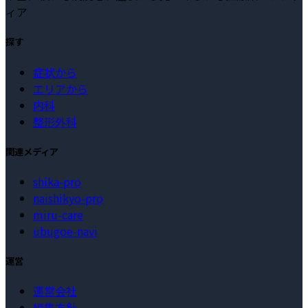
ィア
探す
症状から
エリアから
内科
整形外科
関連メディア
shika-pro
naishikyo-pro
miru-care
ubugoe-navi
運営
運営会社
編集方針