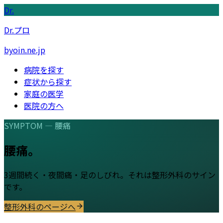
Dr.
Dr.プロ
byoin.ne.jp
病院を探す
症状から探す
家庭の医学
医院の方へ
SYMPTOM —
腰痛
腰痛
。
3週間続く・夜間痛・足のしびれ。それは整形外科のサイン
です。
整形外科
のページへ