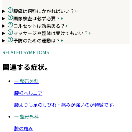
腰痛は何科にかかればいい？
+
画像検査は必ず必要？
+
コルセットは効果ある？
+
マッサージや整体は受けてもいい？
+
予防のための運動は？
+
RELATED SYMPTOMS
関連する症状。
—
整形外科
腰椎ヘルニア
腰よりも足のしびれ・痛みが強いのが特徴です。
—
整形外科
膝の痛み