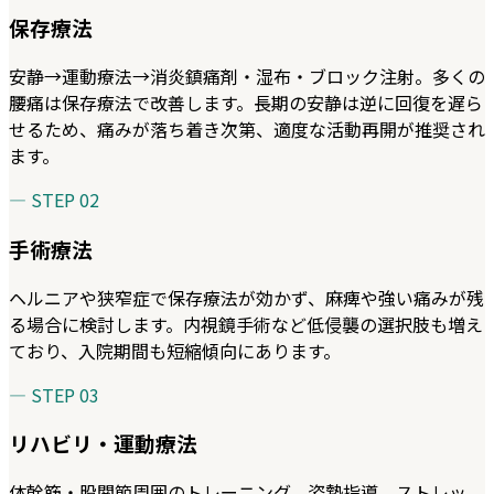
保存療法
安静→運動療法→消炎鎮痛剤・湿布・ブロック注射。多くの
腰痛は保存療法で改善します。長期の安静は逆に回復を遅ら
せるため、痛みが落ち着き次第、適度な活動再開が推奨され
ます。
— STEP
02
手術療法
ヘルニアや狭窄症で保存療法が効かず、麻痺や強い痛みが残
る場合に検討します。内視鏡手術など低侵襲の選択肢も増え
ており、入院期間も短縮傾向にあります。
— STEP
03
リハビリ・運動療法
体幹筋・股関節周囲のトレーニング、姿勢指導、ストレッ