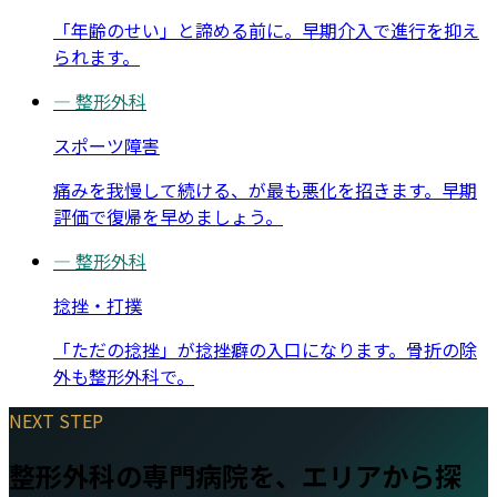
「年齢のせい」と諦める前に。早期介入で進行を抑え
られます。
—
整形外科
スポーツ障害
痛みを我慢して続ける、が最も悪化を招きます。早期
評価で復帰を早めましょう。
—
整形外科
捻挫・打撲
「ただの捻挫」が捻挫癖の入口になります。骨折の除
外も整形外科で。
NEXT STEP
整形外科
の専門病院を、エリアから探