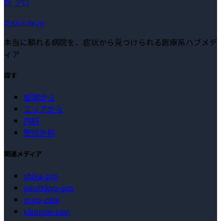
Dr.プロ
byoin.ne.jp
本当に頼れる病院を、症状から見つけられる医療系ハブメデ
ィア
探す
症状から
エリアから
内科
整形外科
関連メディア
shika-pro
naishikyo-pro
miru-care
ubugoe-navi