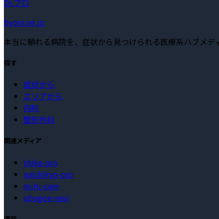
Dr.プロ
byoin.ne.jp
本当に頼れる病院を、症状から見つけられる医療系ハブメデ
探す
症状から
エリアから
内科
整形外科
関連メディア
shika-pro
naishikyo-pro
miru-care
ubugoe-navi
運営