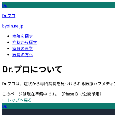
Dr.
Dr.プロ
byoin.ne.jp
病院を探す
症状から探す
家庭の医学
医院の方へ
Dr.プロについて
Dr.プロは、症状から専門病院を見つけられる医療ハブメデ
このページは現在準備中です。
（Phase B で公開予定）
← トップへ戻る
Dr.