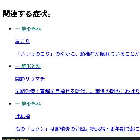
関連する症状。
—
整形外科
肩こり
「いつものこり」のなかに、頸椎症が隠れていることが
—
整形外科
関節リウマチ
早期治療で寛解を目指せる時代に。両側の朝のこわばり
—
整形外科
ばね指
指の「カクン」は腱鞘炎の合図。糖尿病・更年期で起こ