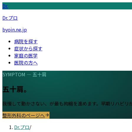
Dr.
Dr.プロ
byoin.ne.jp
病院を探す
症状から探す
家庭の医学
医院の方へ
SYMPTOM —
五十肩
五十肩
。
我慢して動かさない、が最も拘縮を進めます。早期リハビリ
整形外科
のページへ
Dr.プロ
/