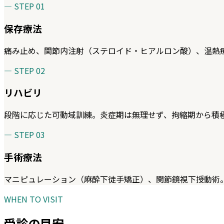
— STEP
01
保存療法
痛み止め、関節内注射（ステロイド・ヒアルロン酸）、温熱
— STEP
02
リハビリ
段階に応じた可動域訓練。炎症期は無理せず、拘縮期から積
— STEP
03
手術療法
マニピュレーション（麻酔下徒手矯正）、関節鏡視下授動術
WHEN TO VISIT
受診の目安。