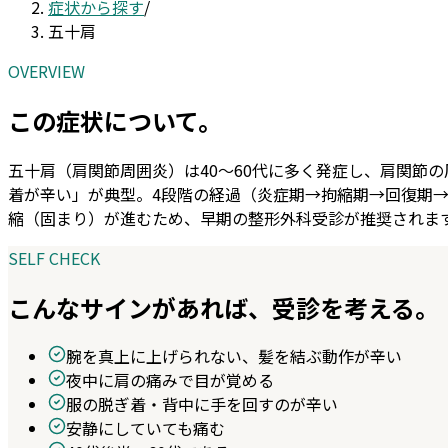
症状から探す
/
五十肩
OVERVIEW
この症状について。
五十肩（肩関節周囲炎）は40〜60代に多く発症し、肩関節
着が辛い」が典型。4段階の経過（炎症期→拘縮期→回復期
縮（固まり）が進むため、早期の整形外科受診が推奨されま
SELF CHECK
こんなサインがあれば、受診を考える。
腕を真上に上げられない、髪を結ぶ動作が辛い
夜中に肩の痛みで目が覚める
服の脱ぎ着・背中に手を回すのが辛い
安静にしていても痛む