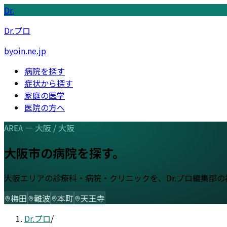
Dr.
Dr.プロ
byoin.ne.jp
病院を探す
症状から探す
家庭の医学
医院の方へ
AREA —
大阪
/
大阪
大阪市
の病院を探す。
大阪
エリアの診療科・病院・クリニックを、Dr.プロ編集部
梅田
難波
本町
天王寺
Dr.プロ
/