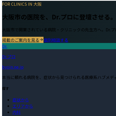
FOR CLINICS IN
大阪
大阪市
の医院を、Dr.プロに登壇させる
大阪市
で開業されている病院・クリニックの先生方へ。Dr.
掲載のご案内を見る
個別相談する
Dr.
Dr.プロ
byoin.ne.jp
本当に頼れる病院を、症状から見つけられる医療系ハブメデ
探す
症状から
エリアから
内科